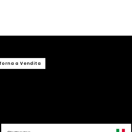
hi siamo
Noleggio
Leasing
Import su commissione
Torna a Vendita