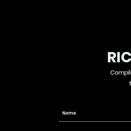
RI
Compila