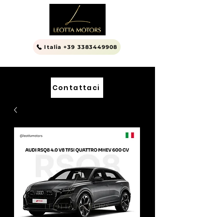
Italia +39 3383449908
Contattaci