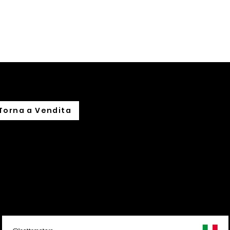
hi siamo
Noleggio
Leasing
Import su commissione
Torna a Vendita