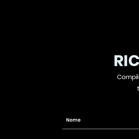
RI
Compila