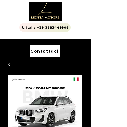
Italia +39 3383449908
Contattaci