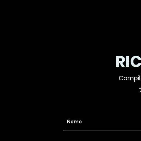
RI
Compila