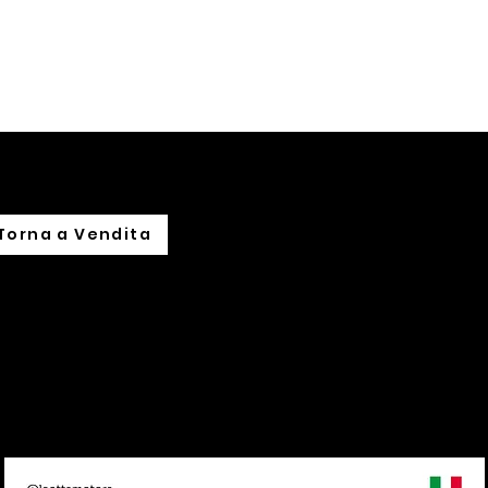
hi siamo
Noleggio
Leasing
Import su commissione
Torna a Vendita