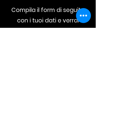
Compila il form di seguito
con i tuoi dati e verrai
ricontattato
telefonicamente per
un'offerta personalizzata.