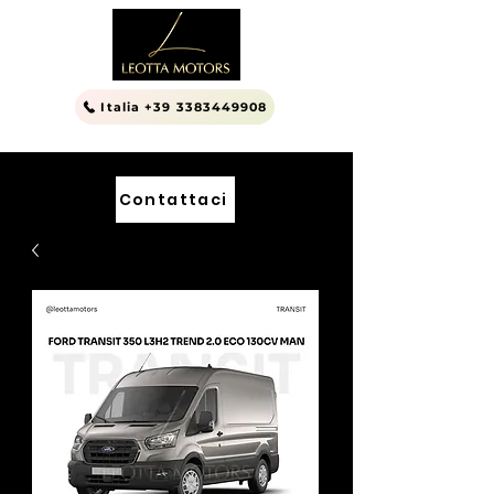
Italia +39 3383449908
Contattaci