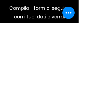
Compila il form di seguito
con i tuoi dati e verrai
ricontattato
telefonicamente per
un'offerta personalizzata.