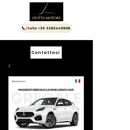
Italia +39 3383449908
Contattaci