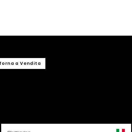
hi siamo
Noleggio
Leasing
Import su commissione
Torna a Vendita