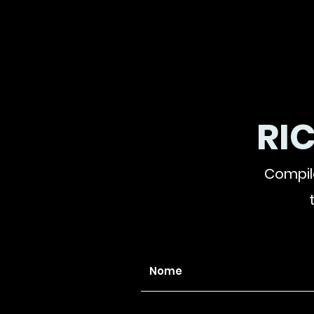
RI
Compila