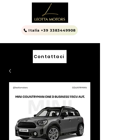
Italia +39 3383449908
Contattaci