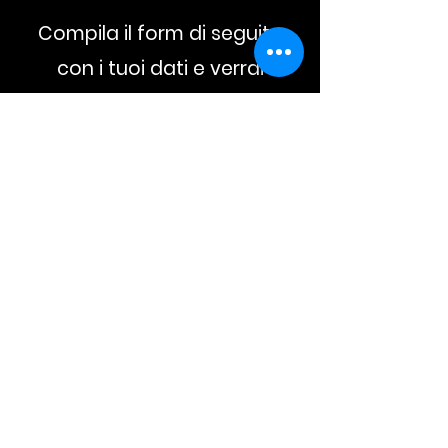
Compila il form di seguito
con i tuoi dati e verrai
ricontattato
telefonicamente per
un'offerta personalizzata.