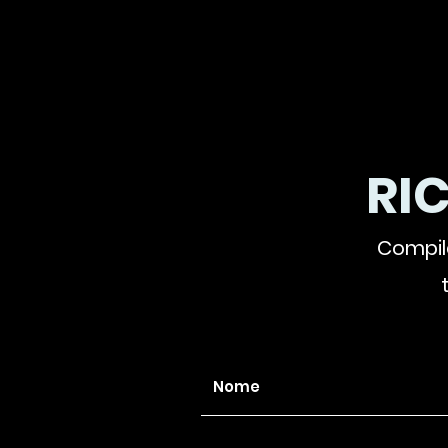
RI
Compila