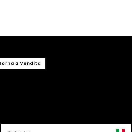
hi siamo
Noleggio
Leasing
Import su commissione
Torna a Vendita