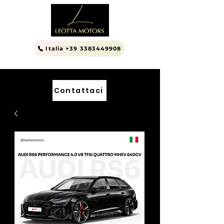
Italia +39 3383449908
Contattaci