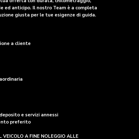
a tua offerta con durata, chilometraggio,
ie ed anticipo. Il nostro Team è a completa
uzione giusta per le tue esigenze di guida.
ione a cliente
aordinaria
deposito e servizi annessi
ento preferito
IL VEICOLO A FINE NOLEGGIO ALLE