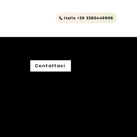
nt to Rent
Altro
Italia +39 3383449908
Contattaci