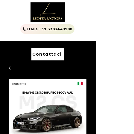
Italia +39 3383449908
Contattaci