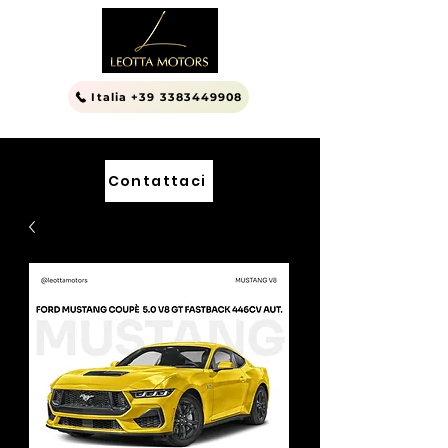
Italia +39 3383449908
Contattaci