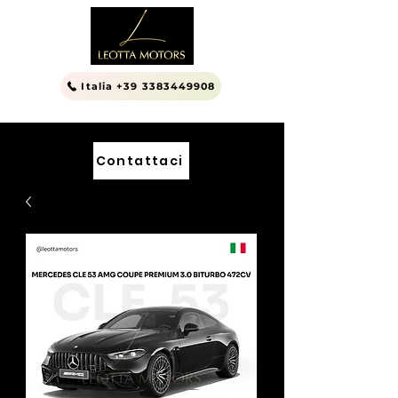
Italia +39 3383449908
Contattaci