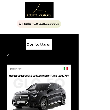
Italia +39 3383449908
Contattaci