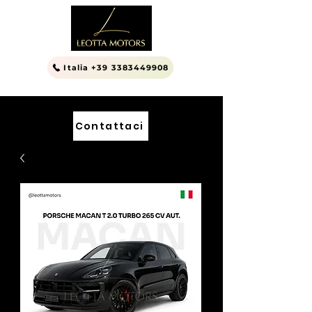
Italia +39 3383449908
Contattaci