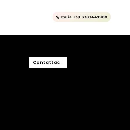
nt to Rent
Altro
Italia +39 3383449908
Contattaci