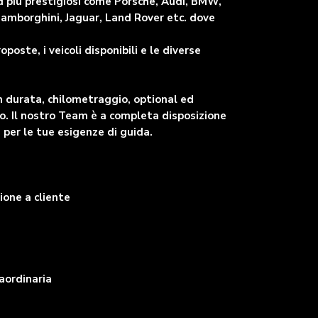
d più prestigiosi come Porsche, Audi, BMW,
Lamborghini, Jaguar, Land Rover etc. dove
oste, i veicoli disponibili e le diverse
n durata, chilometraggio, optional ed
po. Il nostro Team è a completa disposizione
 per le tue esigenze di guida.
ione a cliente
aordinaria